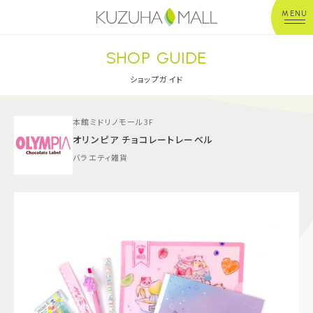
MENU
SHOP GUIDE
年中無休
平 日：10:00~20:00
営業時間
土日祝：10:00~21:00
ショップガイド
※店舗により異なる
本館ミドリノモール3F
ショップガイド
オリンピア チョコレートレーベル
バラエティ雑貨
グルメ＆フード
ショップニュース
イベント
キッズ＆ベビー