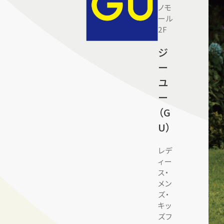
ノモ
ール
2F
ジ
ー
ユ
ー
（G
U）
レデ
ィー
ス・
メン
ズ・
キッ
ズフ