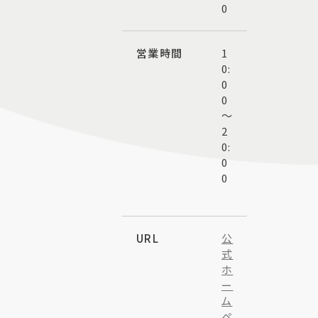
0
営業時間
1
0:
0
0
～
2
0:
0
0
URL
公
式
ホ
ー
ム
ペ