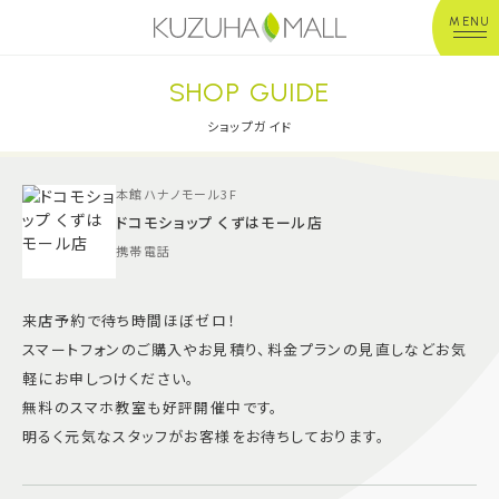
MENU
SHOP GUIDE
年中無休
平 日：10:00~20:00
営業時間
土日祝：10:00~21:00
ショップガイド
※店舗により異なる
本館ハナノモール3F
ショップガイド
ドコモショップ くずはモール店
携帯電話
グルメ＆フード
来店予約で待ち時間ほぼゼロ！
ショップニュース
スマートフォンのご購入やお見積り、料金プランの見直しなどお気
軽にお申しつけください。
イベント
無料のスマホ教室も好評開催中です。
明るく元気なスタッフがお客様をお待ちしております。
キッズ＆ベビー