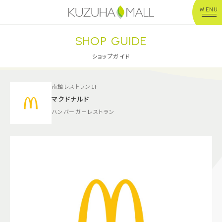
MENU
SHOP GUIDE
年中無休
平 日：10:00~20:00
営業時間
土日祝：10:00~21:00
ショップガイド
※店舗により異なる
南館レストラン1F
ショップガイド
マクドナルド
ハンバーガーレストラン
グルメ＆フード
ショップニュース
イベント
キッズ＆ベビー