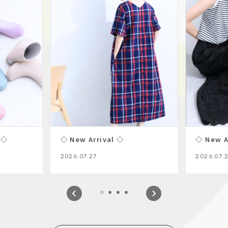
 ◇
◇ New Arrival ◇
◇ New A
2026.07.27
2026.07.