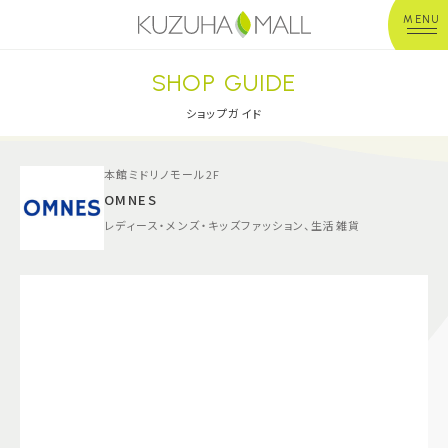
MENU
SHOP GUIDE
年中無休
平 日：10:00~20:00
営業時間
土日祝：10:00~21:00
ショップガイド
※店舗により異なる
本館ミドリノモール2F
ショップガイド
OMNES
レディース・メンズ・キッズファッション、生活雑貨
グルメ＆フード
ショップニュース
イベント
キッズ＆ベビー