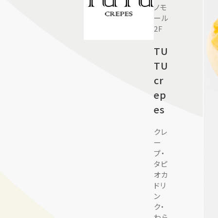
ノモ
ール
2F
TU
TU
cr
ep
es
クレ
ー
プ・
タピ
オカ
ドリ
ン
ク・
わら