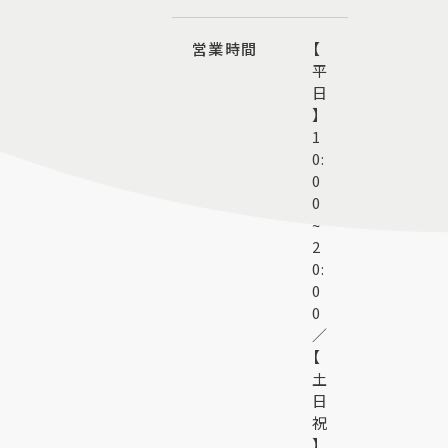
営業時間
【
平
日
】
1
0:
0
0
~
2
0:
0
0
／
【
土
日
祝
】