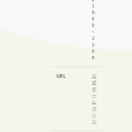
1
0:
0
0
~
2
1:
0
0
URL
公
式
ホ
ー
ム
ペ
ー
ジ