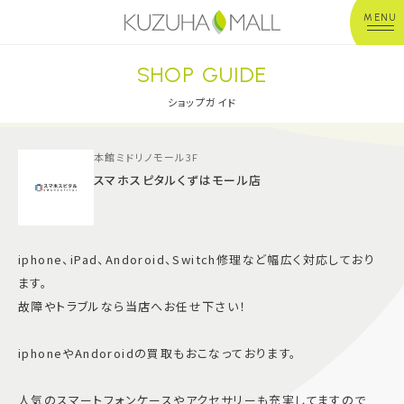
MENU
SHOP GUIDE
年中無休
平 日：10:00~20:00
営業時間
土日祝：10:00~21:00
ショップガイド
※店舗により異なる
本館ミドリノモール3F
ショップガイド
スマホスピタルくずはモール店
グルメ＆フード
iphone、iPad、Andoroid、Switch修理など幅広く対応しており
ショップニュース
ます。
故障やトラブルなら当店へお任せ下さい！
イベント
iphoneやAndoroidの買取もおこなっております。
キッズ＆ベビー
人気のスマートフォンケースやアクセサリーも充実してますので