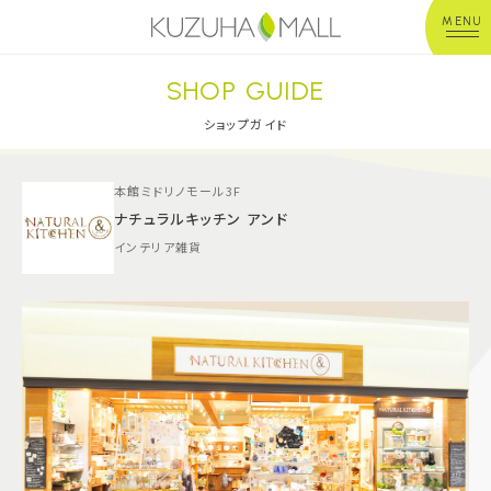
MENU
SHOP GUIDE
年中無休
平 日：10:00~20:00
営業時間
土日祝：10:00~21:00
ショップガイド
※店舗により異なる
本館ミドリノモール3F
ショップガイド
ナチュラルキッチン アンド
インテリア雑貨
グルメ＆フード
ショップニュース
イベント
キッズ＆ベビー