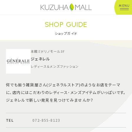
MENU
SHOP GUIDE
年中無休
平 日：10:00~20:00
営業時間
土日祝：10:00~21:00
ショップガイド
※店舗により異なる
本館ミドリノモール3F
ショップガイド
ジェネレル
レディース＆メンズファッション
グルメ＆フード
何でも揃う雑貨屋さん(ジェネラルストア)のようなお店をテーマ
ショップニュース
に、店内にはこだわりのレディース･メンズアイテムがいっぱいです。
ジェネレルで新しい発見を見つけてみませんか？
イベント
TEL
072-855-8123
キッズ＆ベビー