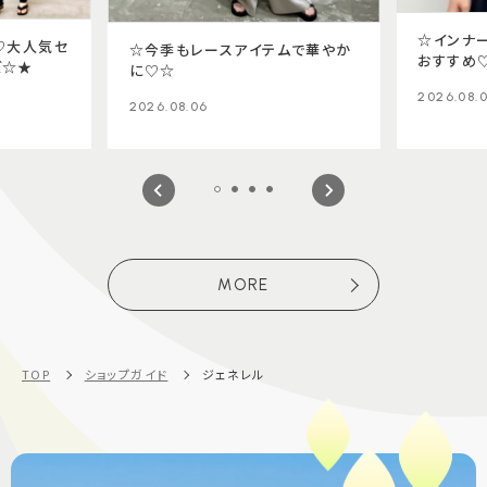
☆インナ
♡大人気セ
☆今季もレースアイテムで華やか
おすすめ
ズ☆★
に♡☆
2026.08.
2026.08.06
MORE
TOP
ショップガイド
ジェネレル