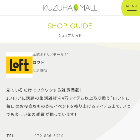
MENU
SHOP GUIDE
年中無休
平 日：10:00~20:00
営業時間
土日祝：10:00~21:00
ショップガイド
※店舗により異なる
本館ミドリノモール2F
ショップガイド
ロフト
生活雑貨
グルメ＆フード
見ているだけでワクワクする雑貨満載！
ショップニュース
1フロアに話題の生活雑貨を4万アイテム以上取り扱う「ロフト」。
毎日のお役立ちものからイベントを盛り上げるアイテムまで、いつ
イベント
でも楽しい旬の雑貨が揃っています！
キッズ＆ベビー
TEL
072-836-6210