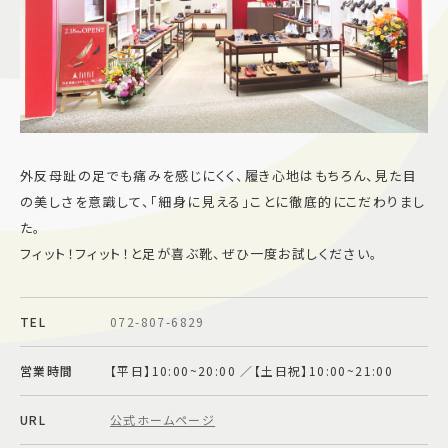
施設案内
アクセス＆駐車場
よくあるご質問
スタッフ募集
外反母趾の足でも痛みを感じにくく、履き心地はもちろん、見た目
サイトマップ
プライバシーポリシー
の美しさを意識して、「細身に見える」ことに徹底的にこだわりまし
た。
Follow US
フィット！フィット！と足が喜ぶ靴、ぜひ一度お試しください。
TEL
072-807-6829
営業時間
【平日】10:00~20:00 ／【土日祝】10:00~21:00
URL
公式ホームページ