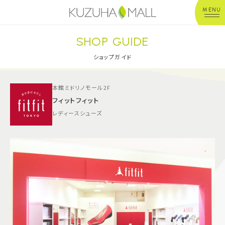
MENU
SHOP GUIDE
年中無休
平 日：10:00~20:00
営業時間
土日祝：10:00~21:00
ショップガイド
※店舗により異なる
本館ミドリノモール2F
ショップガイド
フィットフィット
レディースシューズ
グルメ＆フード
ショップニュース
イベント
キッズ＆ベビー