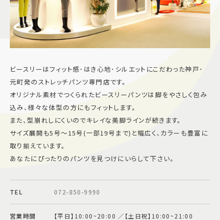
施設案内
アクセス＆駐車場
ビースリーはフィット感･はき心地･シルエットにこだわった神戸･
よくあるご質問
スタッフ募集
元町発のストレッチパンツ専門店です。
サイトマップ
プライバシーポリシー
オリジナル素材でつくられたビースリーパンツは脚をやさしく包み
込み、様々な体型の方にもフィットします。
また、型崩れしにくいのでキレイな美脚ラインが続きます。
Follow US
サイズ展開も5号～15号(一部19号まで)と幅広く、カラーも豊富に
取り揃えています。
あなたにぴったりのパンツを見つけにいらして下さい。
TEL
072-850-9990
営業時間
【平日】10:00~20:00 ／【土日祝】10:00~21:00