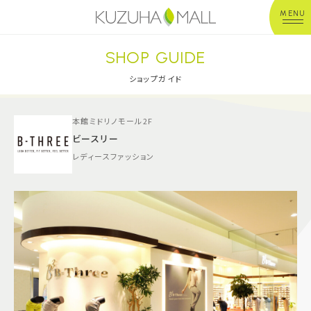
MENU
SHOP GUIDE
年中無休
平 日：10:00~20:00
営業時間
土日祝：10:00~21:00
ショップガイド
※店舗により異なる
本館ミドリノモール2F
ショップガイド
ビースリー
レディースファッション
グルメ＆フード
ショップニュース
イベント
キッズ＆ベビー