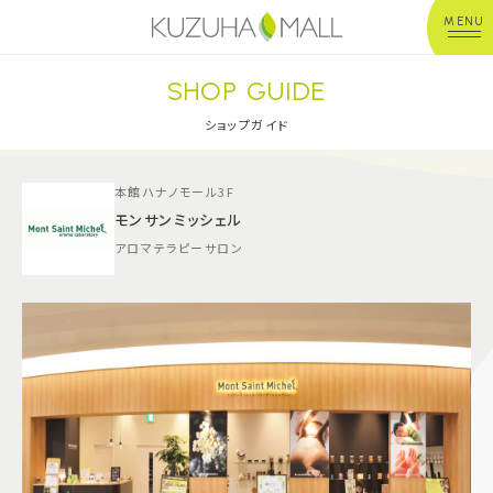
MENU
SHOP GUIDE
年中無休
平 日：10:00~20:00
営業時間
土日祝：10:00~21:00
ショップガイド
※店舗により異なる
本館ハナノモール3F
ショップガイド
モンサンミッシェル
アロマテラピーサロン
グルメ＆フード
ショップニュース
イベント
キッズ＆ベビー