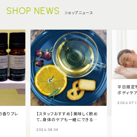
SHOP NEWS
ショップニュース
平日限定
ボディケア
2026.07.1
の香りブレ
【スタッフおすすめ】美味しく飲め
て、身体のケアも一緒にできるハ
ーブティー
2026.08.04