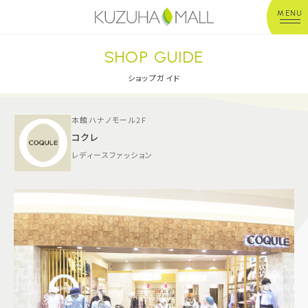
MENU
SHOP GUIDE
年中無休
平 日：10:00~20:00
営業時間
土日祝：10:00~21:00
ショップガイド
※店舗により異なる
本館ハナノモール2F
ショップガイド
コクレ
レディースファッション
グルメ＆フード
ショップニュース
イベント
キッズ＆ベビー