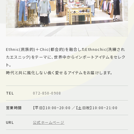
施設案内
アクセス＆駐車場
よくあるご質問
スタッフ募集
Ethnic(民族的)＋Chic(都会的)を融合したEthnochic(洗練され
サイトマップ
プライバシーポリシー
たエスニック)をテーマに、世界中からインポートアイテムをセレク
ト。
時代と共に風化しない長く愛せるアイテムをお届けします。
Follow US
TEL
072-850-0908
営業時間
【平日】10:00~20:00 ／【土日祝】10:00~21:00
URL
公式ホームページ