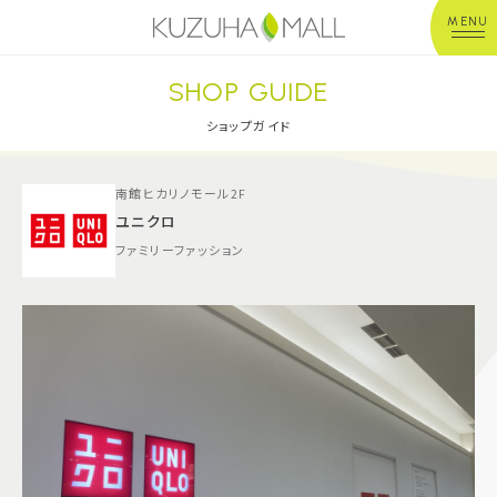
MENU
SHOP GUIDE
年中無休
平 日：10:00~20:00
営業時間
土日祝：10:00~21:00
ショップガイド
※店舗により異なる
南館ヒカリノモール2F
ショップガイド
ユニクロ
ファミリーファッション
グルメ＆フード
ショップニュース
イベント
キッズ＆ベビー