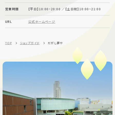
施設案内
営業時間
【平日】10:00~20:00 ／【土日祝】10:00~21:00
URL
公式ホームページ
アクセス＆駐車場
よくあるご質問
スタッフ募集
TOP
ショップガイド
だがし夢や
サイトマップ
プライバシーポリシー
Follow US