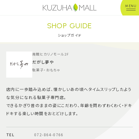
MENU
SHOP GUIDE
年中無休
平 日：10:00~20:00
営業時間
土日祝：10:00~21:00
ショップガイド
※店舗により異なる
南館ヒカリノモール2F
ショップガイド
だがし夢や
駄菓子・おもちゃ
グルメ＆フード
店内に一歩踏み込めば、懐かしいあの頃へタイムスリップしたよう
ショップニュース
な気分になれる駄菓子専門店。
できるかぎり昔のままの姿にこだわり、年齢を問わずわくわく・ドキ
イベント
ドキする楽しい時間をおとどけします。
キッズ＆ベビー
TEL
072-864-0766