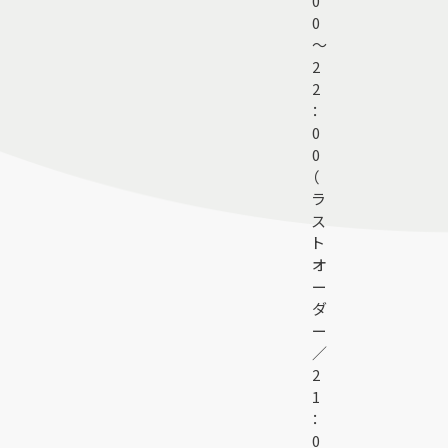
0
0
～
2
2
：
0
0
（
ラ
ス
ト
オ
ー
ダ
ー
／
2
1
：
0