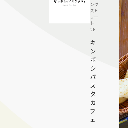
ング
スト
リー
ト
2F
キ
ン
ボ
シ
パ
ス
タ
カ
フ
ェ