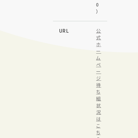
0
）
URL
公
式
ホ
ー
ム
ペ
ー
ジ
待
ち
組
状
況
は
こ
ち