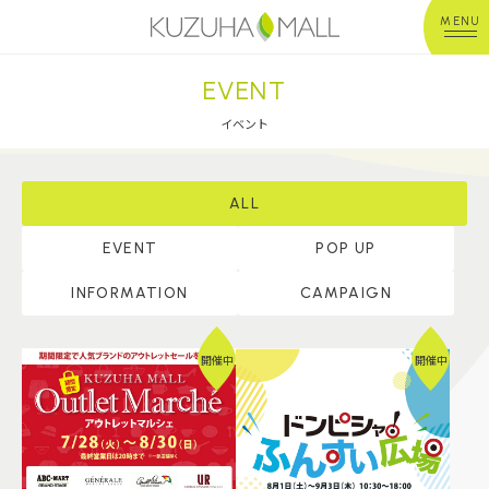
MENU
EVENT
年中無休
平 日：10:00~20:00
営業時間
土日祝：10:00~21:00
イベント
※店舗により異なる
ショップガイド
ALL
EVENT
POP UP
グルメ＆フード
INFORMATION
CAMPAIGN
ショップニュース
開催中
開催中
イベント
キッズ＆ベビー