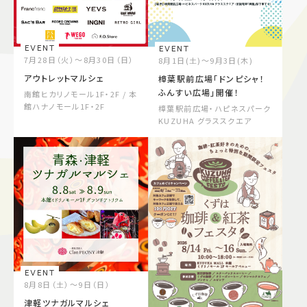
施設案内
EVENT
EVENT
アクセス＆駐車場
7月28日（火）～8月30日（日）
8月1日(土)～9月3日(木)
アウトレットマルシェ
樟葉駅前広場「ドンピシャ！
ふんすい広場」開催！
南館ヒカリノモール1F・2F / 本
館ハナノモール1F・2F
樟葉駅前広場・ハピネスパーク
よくあるご質問
スタッフ募集
KUZUHA グラススクエア
サイトマップ
プライバシーポリシー
Follow US
EVENT
8月8日（土）～9日（日）
津軽ツナガルマルシェ