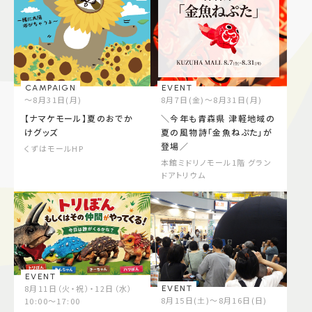
CAMPAIGN
EVENT
～8月31日(月)
8月7日(金)～8月31日(月)
【ナマケモール】夏のおでか
＼今年も青森県 津軽地域の
けグッズ
夏の風物詩「金魚ねぷた」が
登場／
くずはモールHP
本館ミドリノモール1階 グラン
ドアトリウム
EVENT
8月11日（火・祝）・12日（水）
EVENT
8月15日(土)～8月16日(日)
10:00～17:00