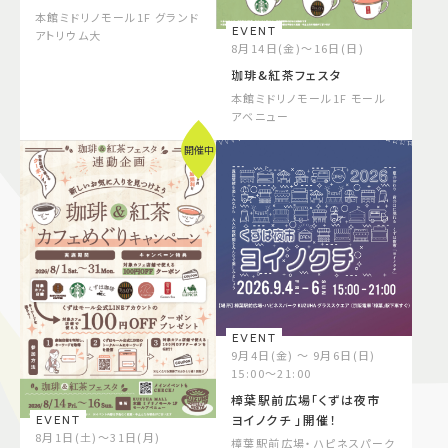
本館ミドリノモール1F グランド
EVENT
アトリウム大
8月14日(金)～16日(日)
珈琲&紅茶フェスタ
本館ミドリノモール1F モール
アベニュー
開催中
EVENT
9月4日(金) ～ 9月6日(日)
15:00～21:00
樟葉駅前広場「くずは夜市
ヨイノクチ 」開催！
EVENT
8月1日(土)～31日(月)
樟葉駅前広場・ハピネスパーク